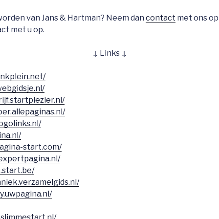
r worden van Jans & Hartman? Neem dan
contact
met ons op
ct met u op.
↓ Links ↓
linkplein.net/
webgidsje.nl/
jf.startplezier.nl/
er.allepaginas.nl/
ogolinks.nl/
na.nl/
agina-start.com/
.expertpagina.nl/
t.start.be/
hniek.verzamelgids.nl/
y.uwpagina.nl/
slimmestart.nl/