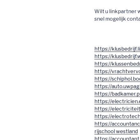
Wilt u linkpartne
snel mogelijk conta
https://klusbedrijf.
https://klusbedrijf.
https://klussenbedri
https://vrachtvervo
https://schiphol.bo
https://auto.uwpagi
https://badkamer.p
https://electricien
https://electricitei
https://electrotec
https://accountanc
rijschool westland
https://accountant.