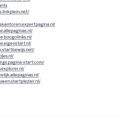
ants
.linkplein.net/
skantoren.expertpagina.nl/
e.allepaginas.nl/
ie.boogolinks.nl/
ie.eigenstart.nl/
.startbewijs.net/
pjes.nl/
ings.pagina-start.com/
kexplorer.nl/
elijk.allepaginas.nl/
uwen.startplezier.nl/